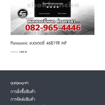
Panasonic แบตเตอรี่ 46B19R MF
Original
Current
2,000
฿
1,600
฿
price
price
was:
is:
2,000 ฿.
1,600 ฿.
ศูนย์ดูแลลูกค้า
การสั่งซื้อสินค้า
การจัดส่งสินค้า