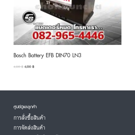
Bosch Battery EFB DIN70 LN3
Original
Current
4,500
฿
4,000
฿
price
price
was:
is:
4,500 ฿.
4,000 ฿.
ศูนย์ดูแลลูกค้า
การสั่งซื้อสินค้า
การจัดส่งสินค้า