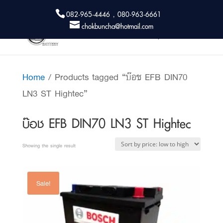
082-965-4446 , 080-963-6661
chokbuncha@hotmail.com
Home
/ Products tagged “บ๊อช EFB DIN70
LN3 ST Hightec”
บ๊อช EFB DIN70 LN3 ST Hightec
Showing the single result
Sale!