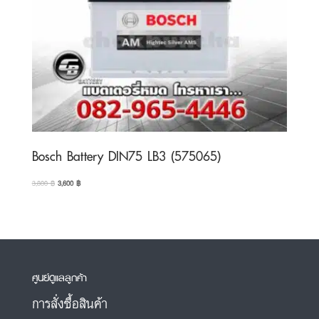
Bosch Battery DIN75 LB3 (575065)
Original
Current
3,800
฿
3,600
฿
price
price
was:
is:
3,800 ฿.
3,600 ฿.
ศูนย์ดูแลลูกค้า
การสั่งซื้อสินค้า