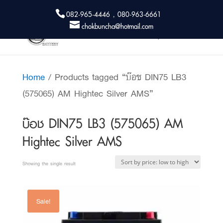
082-965-4446 , 080-963-6661
chokbuncha@hotmail.com
Home
/ Products tagged “บ๊อช DIN75 LB3
(575065) AM Hightec Silver AMS”
บ๊อช DIN75 LB3 (575065) AM
Hightec Silver AMS
Showing the single result
Sale!