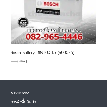
Bosch Battery DIN100 L5 (600085)
Original
Current
5,000
฿
4,600
฿
price
price
was:
is:
5,000 ฿.
4,600 ฿.
ศูนย์ดูแลลูกค้า
การสั่งซื้อสินค้า