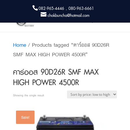
082-965-4446 , 080-963-6661
chokbuncha@hotmail.com
Home
/ Products tagged “คาร์ออส 90D26R
SMF MAX HIGH POWER 4500R”
คาร์ออส 90D26R SMF MAX
HIGH POWER 4500R
Showing the single result
Sale!