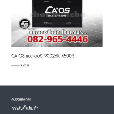
CA’OS แบตเตอรี่ 90D26R 4500R
Original
Current
2,500
฿
2,300
฿
price
price
was:
is:
2,500 ฿.
2,300 ฿.
ศูนย์ดูแลลูกค้า
การสั่งซื้อสินค้า