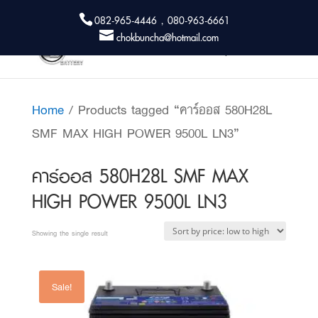
082-965-4446 , 080-963-6661
chokbuncha@hotmail.com
Home
/ Products tagged “คาร์ออส 580H28L
SMF MAX HIGH POWER 9500L LN3”
คาร์ออส 580H28L SMF MAX
HIGH POWER 9500L LN3
Showing the single result
Sale!