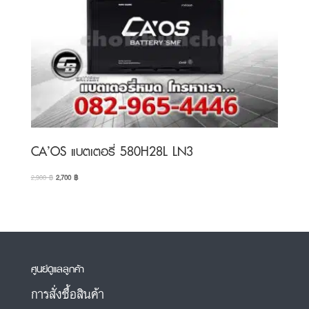
CA’OS แบตเตอรี่ 580H28L LN3
Original
Current
2,900
฿
2,700
฿
price
price
was:
is:
2,900 ฿.
2,700 ฿.
ศูนย์ดูแลลูกค้า
การสั่งซื้อสินค้า