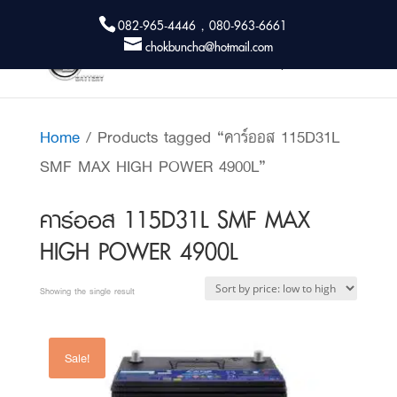
082-965-4446 , 080-963-6661
chokbuncha@hotmail.com
Home
/ Products tagged “คาร์ออส 115D31L
SMF MAX HIGH POWER 4900L”
คาร์ออส 115D31L SMF MAX
HIGH POWER 4900L
Showing the single result
Sale!