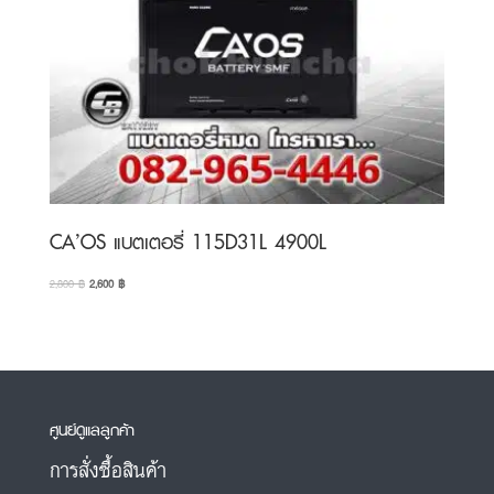
CA’OS แบตเตอรี่ 115D31L 4900L
Original
Current
2,800
฿
2,600
฿
price
price
was:
is:
2,800 ฿.
2,600 ฿.
ศูนย์ดูแลลูกค้า
การสั่งซื้อสินค้า