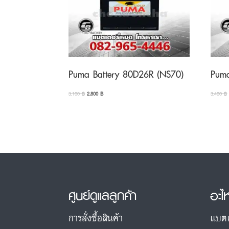
to
high
Puma Battery 80D26R (NS70)
Puma
Original
Current
3,100
฿
2,800
฿
3,400
฿
price
price
was:
is:
3,100 ฿.
2,800 ฿.
ศูนย์ดูแลลูกค้า
อะไ
การสั่งซื้อสินค้า
แบตเ