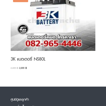
3K แบตเตอรี่ NS80L
Original
Current
2,400
฿
2,300
฿
price
price
was:
is:
2,400 ฿.
2,300 ฿.
ศูนย์ดูแลลูกค้า