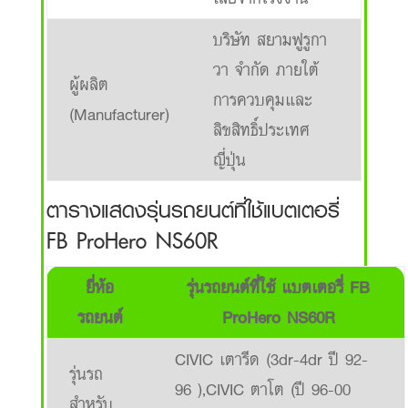
บริษัท สยามฟูรูกา
วา จำกัด ภายใต้
ผู้ผลิต
การควบคุมและ
(Manufacturer)
ลิขสิทธิ์ประเทศ
ญี่ปุ่น
ตารางแสดงรุ่นรถยนต์ที่ใช้แบตเตอรี่
FB ProHero NS60R
ยี่ห้อ
รุ่นรถยนต์ที่ใช้ แบตเตอรี่ FB
รถยนต์
ProHero NS60R
CIVIC เตารีด (3dr-4dr ปี 92-
รุ่นรถ
96 ),CIVIC ตาโต (ปี 96-00
สำหรับ