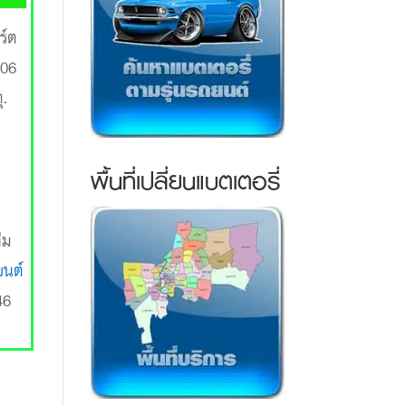
ร์ต
106
ุ.
พื้นที่เปลี่ยนแบตเตอรี่
ีม
นต์
46