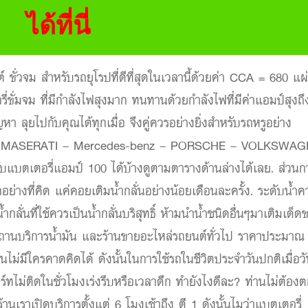
ได้ที่นี่
ขั่วจม สำหรับรถยุโรปที่ดีที่สุดในเวลานี้ด้วยค่า CCA = 680 แผ
ขั่มจม ที่มีกำลังไฟสุงมาก ทนทานด้วยกำลังไฟที่มีค่าแอมป์สุงถึ
า ลุยไปกับคุณได้ทุกเมื่อ จึงคู่ควรอย่างยิ่งสำหรับรถหรูอย่าง
ni – MASERATI – Mercedes-benz – PORSCHE – VOLKSWA
ับแบตเตอรี่แอมป์ 100 ได้บ้างดูตามตารางด้านล่างได้เลย. ส่วนก
อย่างที่คิด แค่คอยเติมน้ำกลั่นอย่างน้อยเดือนละครั้ง. ระดับน้ำค
ั่นที่ใช้ควรเป็นน้ำกลั่นบริสุทธิ์ ห้ามนำน้ำชนิดอื่นๆมาเติมเด็ด
 สถานบริการน้ำมัน และร้านขายอะไหล่รถยนต์ทั่วไป ราคาประมาณ
นไม่มีใครคาดคิดได้ ดังนั้นในการใช้รถในชีวิตประจำวันปกติเมื่อว
ทไม่ติดในชั่วโมงเร่งรีบหรือเวลาดึก ทำยังไงดีละ? ท่านไม่ต้อง
นเราเปิดบริการตั้งแต่ 6 โมงเช้าถึง ตี 1 ดังนั้นไมว่าแบตเตอรี่