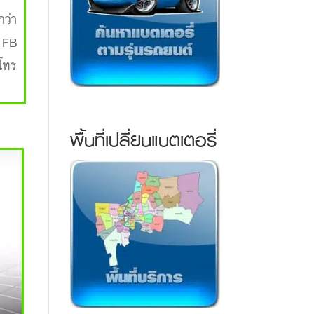
กว่า
ง FB
พโทร
พื้นที่เปลี่ยนแบตเตอรี่