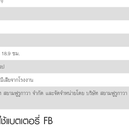
h)
 18.9 ซม.
โรป
ณีเสียจากโรงงาน
ท สยามฟูรูกาวา จำกัด และจัดจำหน่ายโดย บริษัท สยามฟูรูกาวา
ช้แบตเตอรี่ FB