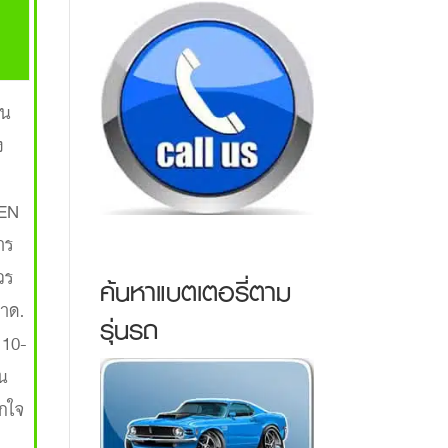
่น
ง
GEN
าร
วร
ค้นหาแบตเตอรี่ตาม
ขาด.
รุ่นรถ
 10-
ัน
ตกใจ