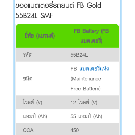
ของแบตเตอรี่รถยนต์ FB Gold
55B24L SMF
FB Battery (FB
ยี่ห้อ (แบรนด์)
แบตเตอรี่)
รหัส
55B24L
FB
แบตเตอรี่แห้ง
ชนิด
(Maintenance
Free Battery)
โวลต์ (V)
12 โวลต์ (V)
แอมป์ (Ah)
55 แอมป์ (Ah)
CCA
450