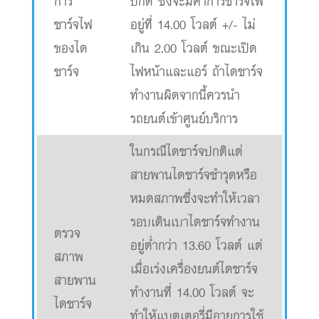
การ
ปกติ ซึ่งจะมีค่าการชาร์จไฟ
ชาร์จไฟ
อยู่ที่ 14.00 โวลต์ +/- ไม่
ของได
เกิน 2.00 โวลต์ ขณะเปิด
ชาร์จ
ไฟหน้าและแอร์ ถ้าไดชาร์จ
ทำงานผิดจากนี้ควรนำ
รถยนต์เข้าศูนย์บริการ
ในกรณีไดชาร์จปกติแต่
สายพานไดชาร์จชำรุดหรือ
หมดสภาพซึ่งจะทำให้เวลา
รอบเดินเบาไดชาร์จทำงาน
ตรวจ
อยู่ต่ำกว่า 13.60 โวลต์ แต่
สภาพ
เมื่อเร่งเครื่องยนต์ไดชาร์จ
สายพาน
ทำงานที่ 14.00 โวลต์ จะ
ไดชาร์จ
ทำให้แบตเตอรี่มีอายุการใช้