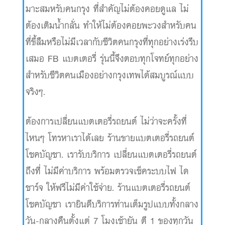
มาะสมหรับคนกรุง ที่สำคัญไม่ต้องคอยดูแล ไม่
ต้องเติมน้ำกลั่น ทำให้ไม่ต้องคอยพะวงสำหรับคน
ที่ขี้ลืมหรือไม่มีเวลากับชีวิตคนกรุงที่ทุกอย่างเร่งรีบ
เสมอ FB แบตเตอรี่ รุ่นนี้จึงตอบทุกโจทย์ทุกอย่าง
สำหรับชีวิตคนเมืองอย่างกรุงเทพได้สมบูรณ์แบบ
จริงๆ.
ต้องการเปลี่ยนแบตเตอรี่รถยนต์ ไม่ว่าจะครั้งที่
ไหนๆ โทรหาเราได้เลย ร้านขายแบตเตอรี่รถยนต์
โชคบัญชา. เรารับบริการ เปลี่ยนแบตเตอรี่รถยนต์
ถึงที่ ไม่มีค่าบริการ พร้อมตรวจเช็คระบบไฟ ได
ชาร์จ ให้ฟรีไม่มีค่าใช้จ่าย. ร้านแบตเตอรี่รถยนต์
โชคบัญชา เรายินดีบริการท่านเต็มรูปแบบทั้งกลาง
วัน-กลางคืนตั้งแต่ 7 โมงเช้ายัน ตี 1 ของทุกวัน