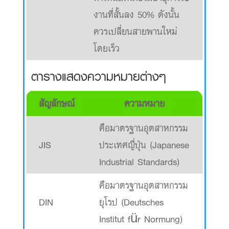
งานที่สั้นลง 50% ดังนั้น
ควรเปลี่ยนสายพานใหม่
โดยเร็ว
ตารางแสดงความหมายต่างๆ
สัญลักษณ์
ความหมาย
คือมาตรฐานอุตสาหกรรม
JIS
ประเทศญี่ปุ่น (Japanese
Industrial Standards)
คือมาตรฐานอุตสาหกรรม
DIN
ยุโรป (Deutsches
Institut für Normung)