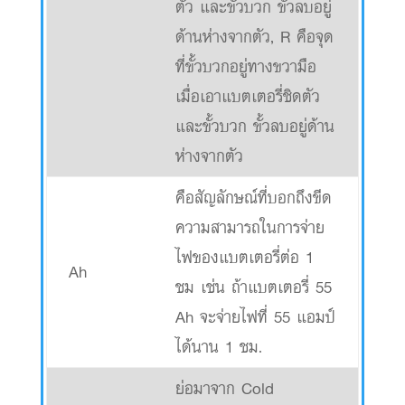
ตัว และขั้วบวก ขั้วลบอยู่
ด้านห่างจากตัว, R คือจุด
ที่ขั้วบวกอยู่ทางขวามือ
เมื่อเอาแบตเตอรี่ชิดตัว
และขั้วบวก ขั้วลบอยู่ด้าน
ห่างจากตัว
คือสัญลักษณ์ที่บอกถึงขีด
ความสามารถในการจ่าย
ไฟของแบตเตอรี่ต่อ 1
Ah
ชม เช่น ถ้าแบตเตอรี่ 55
Ah จะจ่ายไฟที่ 55 แอมป์
ได้นาน 1 ชม.
ย่อมาจาก Cold