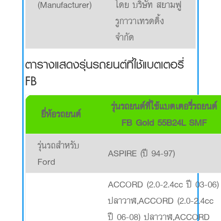
(Manufacturer)
โดย บริษัท สยามฟู
รูกาวาเทรดดิ้ง
จำกัด
ตารางแสดงรุ่นรถยนต์ที่ใช้แบตเตอรี่
FB
รุ่นรถยนต์ที่ใช้แบตเตอรี่รถยนต์
ยี่ห้อรถยนต์
FB Gold 55B24L SMF
รุ่นรถสำหรับ
ASPIRE (ปี 94-97)
Ford
ACCORD (2.0-2.4cc ปี 03-06)
ปลาวาฬ,ACCORD (2.0-2.4cc
ปี 06-08) ปลาวาฬ,ACCORD