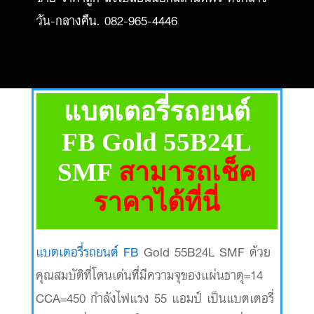
วัน-กลางคืน. 082-965-4446
แบตเตอรี่รถยนต์
FB Gold 55B24L
SMF
สามารถเช็ค
ราคาได้ที่นี่
แบตเตอรี่รถยนต์ FB
Gold 55B24L SMF ด้วย
คุณสมบัติที่โดนเด่นที่มีความจุของแผ่นธาตุ=14
CCA=450 กำลังไฟแรง 55 แอมป์ เป็นแบตเตอรี่