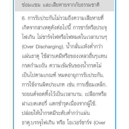
ซ่อมแซม และเสียหายจากภัยธรรมชาติ
6. การรับประกันไม่รวมถึงความเสียหายที่
เกิดจากสาเหตุดังต่อไปนี้ การชาร์หรือประจุ
ไฟเกิน ไม่ชาร์จไฟหรือไฟหมดในเวลานานๆ
(Over Discharging). น้ำกลั่นแห้งต่ำกว่า
แผ่นธาตุ ใช้สารเคมีหรือของเหลวอื่นๆแทน
กรดกำมะถัน ความเข้มข้นของน้ำกรดไม่
เป็นไปตามเกณฑ์ หมดอายุการรับประกัน.
การใช้งานผิดประเภท เช่น การเชื่อมเหล็ก.
รถยนต์จอดทิ้งไว้เป็นเวลานาน. เปลือกหรือ
ฝาแบตเตอรี่ แตกชำรุดเนื่องจากผู้ใช้.
ปล่อยให้น้ำกรดมีระดับต่ำกว่าแผ่น
ธาตุ.บรรจุไฟเกิน หรือ โอเวอร์ชาร์จ (Over