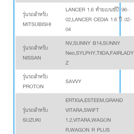
LANCER 1.6 ท้ายเบนซ์ปี 96-
รุ่นรถสำหรับ
02,LANCER CEDIA 1.6 ปี 02-
MITSUBISHI
04
NV,SUNNY B14,SUNNY
รุ่นรถสำหรับ
Neo,SYLPHY,TIIDA,FAIRLADY
NISSAN
Z
รุ่นรถสำหรับ
SAVVY
PROTON
ERTIGA,ESTEEM,GRAND
รุ่นรถสำหรับ
VITARA,SWIFT
SUZUKI
1.2,VITARA,WAGON
R,WAGON R PLUS