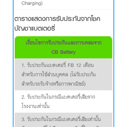
Charging)
ตารางแสดงการรับประกันจากโชค
บัญชาแบตเตอรี่
เงื่อนไขการรับประกันและการเคลมจาก
CB Battery
1. รับประกันแบตเตอรี่ FB 12 เดือน
สำหรับการใช้ส่วนบุคคล (ไม่รับประกัน
สำหรับรถรับจ้างหรือการพาณิชย์)
2. รับประกันในกรณีแบตเตอรี่เสียจาก
โรงงานเท่านั้น
3. รับประกันในกรณีแบตเตอรี่เสียเท่านั้น