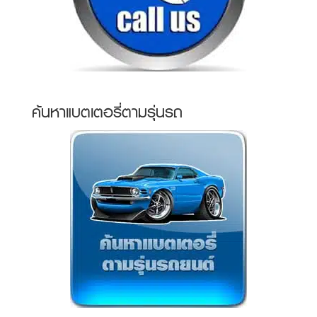
ค้นหาแบตเตอรี่ตามรุ่นรถ