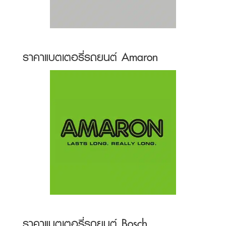
ราคาแบตเตอรี่รถยนต์ Amaron
ราคาแบตเตอรี่รถยนต์ Bosch