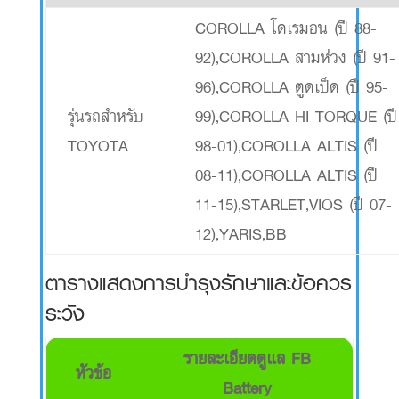
COROLLA โดเรมอน (ปี 88-
92),COROLLA สามห่วง (ปี 91-
96),COROLLA ตูดเป็ด (ปี 95-
รุ่นรถสำหรับ
99),COROLLA HI-TORQUE (ปี
TOYOTA
98-01),COROLLA ALTIS (ปี
08-11),COROLLA ALTIS (ปี
11-15),STARLET,VIOS (ปี 07-
12),YARIS,BB
ตารางแสดงการบำรุงรักษาและข้อควร
ระวัง
รายละเอียดดูแล FB
หัวข้อ
Battery