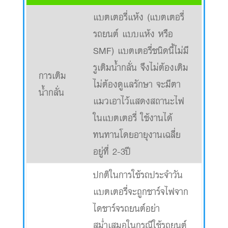
แบตเตอรี่แห้ง (แบตเตอรี่
รถยนต์ แบบแห้ง หรือ
SMF) แบตเตอรี่ชนิดนี้ไม่มี
รูเติมน้ำกลั่น จึงไม่ต้องเติม
การเติม
ไม่ต้องดูแลรักษา จะมีตา
น้ำกลั่น
แมวเอาไว้แสดงสถานะไฟ
ในแบตเตอรี่ ใช้งานได้
ทนทานโดยอายุงานเฉลี่ย
อยู่ที่ 2-3ปี
ปกติในการใช้รถประจำวัน
แบตเตอรี่จะถูกชาร์จไฟจาก
ไดชาร์จรถยนต์อย่า
สม่ำเสมอในกรณีใช้รถยนต์