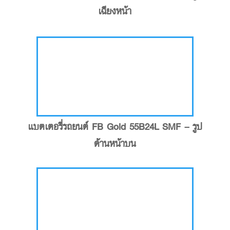
เฉียงหน้า
แบตเตอรี่รถยนต์ FB Gold 55B24L SMF – รูป
ด้านหน้าบน