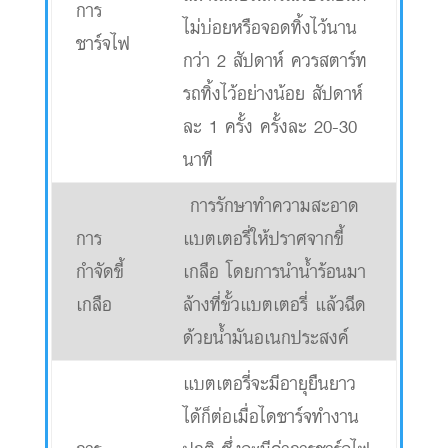
การ
ไม่บ่อยหรือจอดทิ้งไว้นาน
ชาร์จไฟ
กว่า 2 สัปดาห์ ควรสตาร์ท
รถทิ้งไว้อย่างน้อย สัปดาห์
ละ 1 ครั้ง ครั้งละ 20-30
นาที
การรักษาทำความสะอาด
การ
แบตเตอรี่ให้ปราศจากขี้
กำจัดขี้
เกลือ โดยการนำน้ำร้อนมา
เกลือ
ล้างที่ขั้วแบตเตอรี่ แล้วฉีด
ด้วยน้ำมันอเนกประสงค์
แบตเตอรี่จะมีอายุยืนยาว
ได้ก็ต่อเมื่อไดชาร์จทำงาน