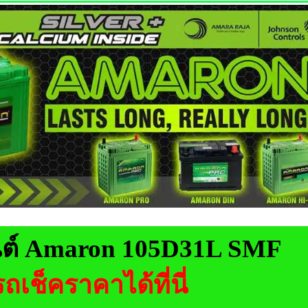
นต์ Amaron 105D31L SMF
เช็คราคาได้ที่นี่