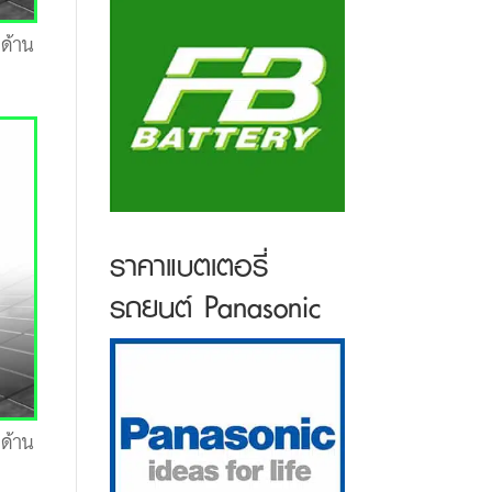
ด้าน
ราคาแบตเตอรี่
รถยนต์ Panasonic
ด้าน