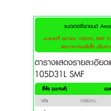
แบตเตอรี่รถยนต์ Am
แบตเตอรี่ อมารอน 105D31L SMF ราคา
สอบราคาก่อนสั่งซื้อ เนื่อง
ตารางแสดงรายละเอียดแ
105D31L SMF
ยี่ห้อ (แบรนด์)
แบต
รหัส
105D31L