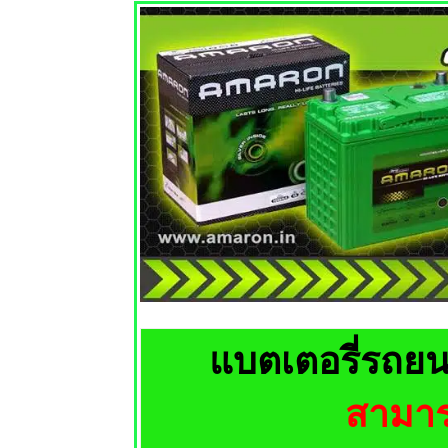
แบตเตอรี่รถย
สามารถ