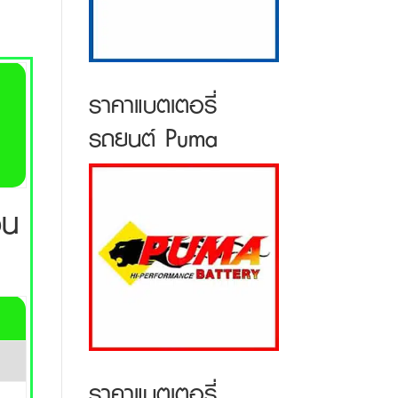
ราคาแบตเตอรี่
รถยนต์ Puma
อน
ราคาแบตเตอรี่