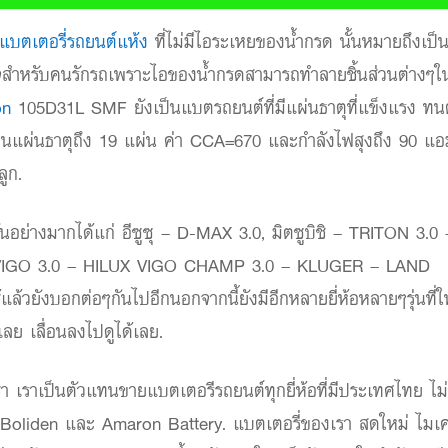
แบตเตอรี่รถยนต์แห้ง
ที่ไม่มีไอระเหยของน้ำกรด นั้นหมายถึงเป็
ำหรับคนรักรถเพราะไอของน้ำกรดสามารถทำลายชิ้นส่วนต่างๆใ
on
105D31L SMF ยังเป็นแบตรถยนต์ที่มีแผ่นธาตุที่แข็งแรง ทน
นวนแผ่นธาตุถึง 19 แผ่น ค่า CCA=670 และกำลังไฟสุงถึง 90 แอ
ลูก.
ันอย่างมากได้แก่ อีซูซุ – D-MAX 3.0, มิตซูบิชิ – TRITON 3.0 
 VIGO 3.0 – HILUX VIGO CHAMP 3.0 – KLUGER – LAND
ังบอกต่อๆกันไปอีกนอกจากนี้ยังมีอีกหลายยี่ห้อหลายๆรุ่นที่ใ
้เลย เลื่อนลงไปดูได้เลย.
 เราเป็นตัวแทนขายแบตเตอรีรถยนต์ทุกยี่ห้อที่มีประเทศไทย ไม่
oliden และ Amaron Battery. แบตเตอรี่ของเรา สดใหม่ ไมเค