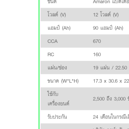
ชนิด
Amaron แบตเตอรี
โวลต์ (V)
12 โวลต์ (V)
แอมป์ (Ah)
90 แอมป์ (Ah)
CCA
670
RC
160
แผ่น/ช่อง
19 แผ่น / 22.50 
ขนาด (W*L*H)
17.3 x 30.6 x 2
ใช้กับ
2,500 ถึง 3,000 ซ
เครื่องยนต์
รับประกัน
24 เดือนในกรณีเสี