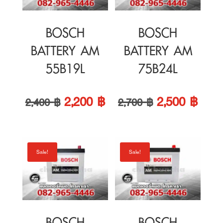
55B19L
75B24L
Original
Current
Original
Curre
2,200
฿
2,500
฿
2,400
฿
2,700
฿
price
price
price
price
was:
is:
was:
is:
Sale!
Sale!
2,400 ฿.
2,200 ฿.
2,700 ฿.
2,500
BOSCH
BOSCH
BATTERY AM
BATTERY AM
100D23L
105D26L
Original
Current
Original
Curre