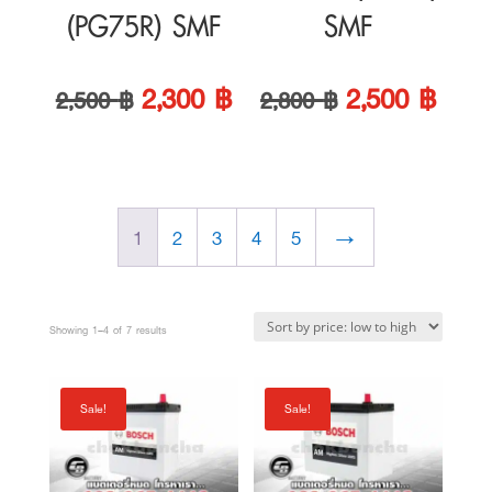
price
price
price
price
was:
is:
was:
is:
1
2
3
4
5
→
2,500 ฿.
2,300 ฿.
2,800 ฿.
2,500
Sorted
Showing 1–4 of 7 results
by
price:
Sale!
Sale!
low
to
high
BOSCH
BOSCH
BATTERY AM
BATTERY AM