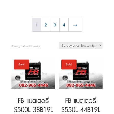
1,800 ฿.
2,200 ฿.
Sorted
Showing 1–4 of 21 results
by
price:
Sale!
Sale!
low
to
high
FB แบตเตอรี่
FB แบตเตอรี่
S500L 38B19L
S550L 44B19L
Original
Current
Original
Curre
1,600
฿
1,700
฿
1,900
฿
2,000
฿
price
price
price
price