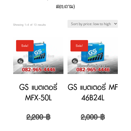
price:
Sale!
Sale!
low
to
high
GS แบตเตอรี่
GS แบตเตอรี่ MF
MFX-50L
46B24L
Original
Original
2,200
฿
2,000
฿
price
Current
price
Current
1,700
฿
1,700
฿
was:
price
was:
price
Sale!
Sale!