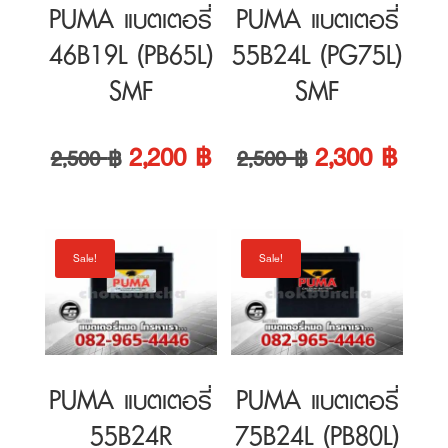
Original
Current
Original
Curre
2,200
฿
2,300
฿
2,500
฿
2,500
฿
price
price
price
price
was:
is:
was:
is:
Sale!
Sale!
2,500 ฿.
2,200 ฿.
2,500 ฿.
2,300
PUMA แบตเตอรี่
PUMA แบตเตอรี่
55B24R
75B24L (PB80L)
(PG75R) SMF
SMF
Original
Current
Original
Curre
2,300
฿
2,500
฿
2,500
฿
2,800
฿