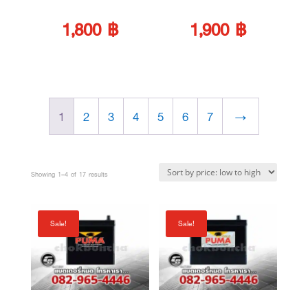
1,900 ฿.
is:
2,000 ฿.
is:
1
2
3
4
5
6
7
→
1,800 ฿.
1,900 ฿.
Sorted
Showing 1–4 of 17 results
by
price:
Sale!
Sale!
low
to
high
PUMA แบตเตอรี่
PUMA แบตเตอรี่
46B19L (PB65L)
55B24L (PG75L)
SMF
SMF