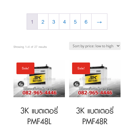
Sorted
Showing 1–4 of 27 results
by
price:
Sale!
Sale!
low
to
high
3K แบตเตอรี่
3K แบตเตอรี่
PMF48L
PMF48R
Original
Original
1,900
฿
1,900
฿
price
Current
price
Current
1,800
฿
1,800
฿