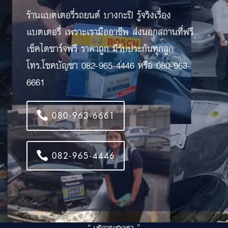
ร้านแบตเตอรี่รถยนต์ บางกะปิ รู้จริงเรื่อง
แบตเตอรี่ เพราะเรามืออาชีพ ส่งนอกสถานที่ฟรี
เช็คไดชาร์จฟรี ราคาถูก มีรับประกันทุกลูก
โทร.โชคบัญชา 082-965-4446 หรือ 080-963-
6661
080-963-6661
082-965-4446
“ บริการของเรา ”