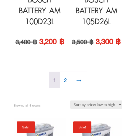
3,200
฿
3,300
฿
3,400
฿
3,500
฿
price
price
price
price
was:
is:
was:
is:
1
2
→
3,400 ฿.
3,200 ฿.
3,500 ฿.
3,300
Sorted
Showing all 4 results
by
price:
Sale!
Sale!
low
to
high
VARTA แบตเตอรี่
VARTA แบตเตอรี่