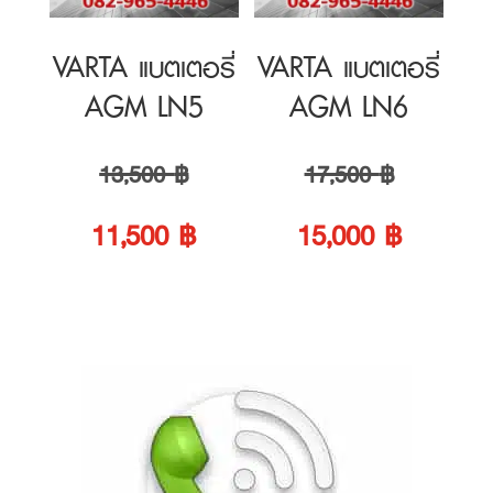
Original
Original
13,500
฿
17,500
฿
price
Current
price
Current
11,500
฿
15,000
฿
was:
price
was:
price
13,500 ฿.
is:
17,500 ฿.
is:
11,500 ฿.
15,000 ฿