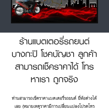
ร้านแบตเตอรี่รถยนต์
บางกะปิ โชคบัญชา ลูกค้า
สามารถเช็คราคาได้ โทร
หาเรา ถูกจริง
ท่านสามารถเช็คราคาแบตเตอรี่รถยนต์ ยี่ห้อต่างได้
เลย (หมายเหตุราคามีการเปลี่ยนแปลงโปรดโทร
สอบถาม)
Sorted
Showing 1–4 of 13 results
by