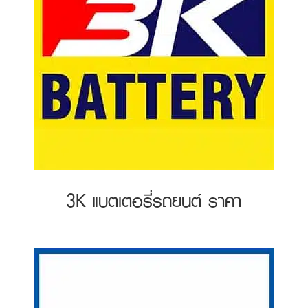
3K แบตเตอรี่รถยนต์ ราคา